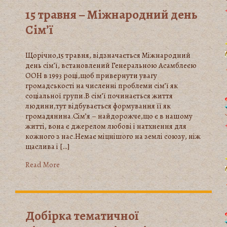
15 травня – Міжнародний день
Сім’ї
Щорічно,15 травня, відзначається Міжнародний
день сім’ї, встановлений Генеральною Асамблеєю
ООН в 1993 році,щоб привернути увагу
громадськості на численні проблеми сім’ї як
соціальної групи.В сім’ї починається життя
людини,тут відбувається формування її як
громадянина.Сім’я – найдорожче,що є в нашому
житті, вона є джерелом любові і натхнення для
кожного з нас.Немає міцнішого на землі союзу, ніж
щаслива і […]
Read More
Добірка тематичної