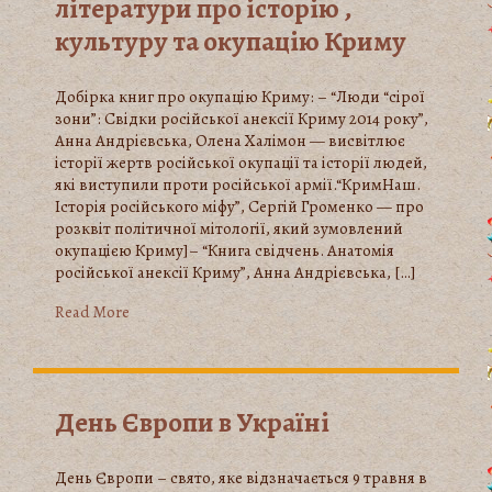
літератури про історію ,
культуру та окупацію Криму
Добірка книг про окупацію Криму: – “Люди “сірої
зони”: Свідки російської анексії Криму 2014 року”,
Анна Андрієвська, Олена Халімон — висвітлює
історії жертв російської окупації та історії людей,
які виступили проти російської армії.“КримНаш.
Історія російського міфу”, Сергій Громенко — про
розквіт політичної мітології, який зумовлений
окупацією Криму]– “Книга свідчень. Анатомія
російської анексії Криму”, Анна Андрієвська, […]
Read More
День Європи в Україні
День Європи – свято, яке відзначається 9 травня в