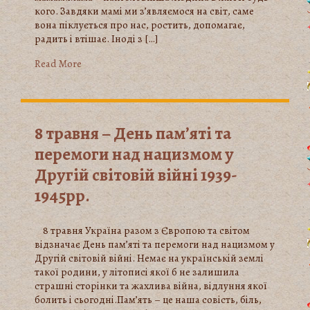
кого. Завдяки мамі ми з’являємося на світ, саме
вона піклується про нас, ростить, допомагає,
радить і втішає. Іноді з […]
Read More
8 травня – День пам’яті та
перемоги над нацизмом у
Другій світовій війні 1939-
1945рр.
8 травня Україна разом з Європою та світом
відзначає День пам’яті та перемоги над нацизмом у
Другій світовій війні. Немає на українській землі
такої родини, у літописі якої б не залишила
страшні сторінки та жахлива війна, відлуння якої
болить і сьогодні.Пам’ять – це наша совість, біль,