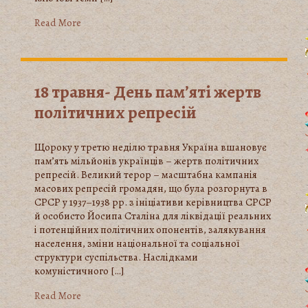
Read More
18 травня- День пам’яті жертв
політичних репресій
Щороку у третю неділю травня Україна вшановує
пам’ять мільйонів українців – жертв політичних
репресій. Великий терор – масштабна кампанія
масових репресій громадян, що була розгорнута в
СРСР у 1937–1938 рр. з ініціативи керівництва СРСР
й особисто Йосипа Сталіна для ліквідації реальних
і потенційних політичних опонентів, залякування
населення, зміни національної та соціальної
структури суспільства. Наслідками
комуністичного […]
Read More