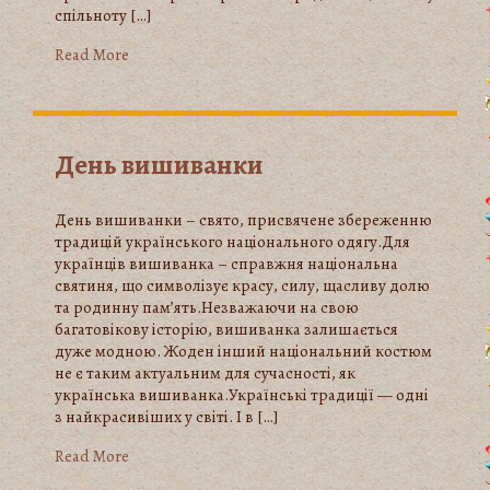
спільноту […]
Read More
День вишиванки
День вишиванки – свято, присвячене збереженню
традицій українського національного одягу.Для
українців вишиванка – справжня національна
святиня, що символізує красу, силу, щасливу долю
та родинну пам’ять.Незважаючи на свою
багатовікову історію, вишиванка залишається
дуже модною. Жоден інший національний костюм
не є таким актуальним для сучасності, як
українська вишиванка.Українські традиції — одні
з найкрасивіших у світі. І в […]
Read More