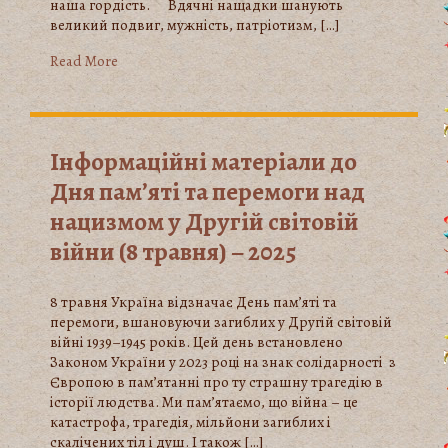
наша гордість. Вдячні нащадки шанують
великий подвиг, мужність, патріотизм, […]
Read More
Інформаційні матеріали до
Дня пам’яті та перемоги над
нацизмом у Другій світовій
війни (8 травня) – 2025
8 травня Україна відзначає День пам’яті та
перемоги, вшановуючи загиблих у Другій світовій
війні 1939–1945 років. Цей день встановлено
Законом України у 2023 році на знак солідарності з
Європою в пам’ятанні про ту страшну трагедію в
історії людства. Ми пам’ятаємо, що війна – це
катастрофа, трагедія, мільйони загиблих і
скалічених тіл і душ. І також […]