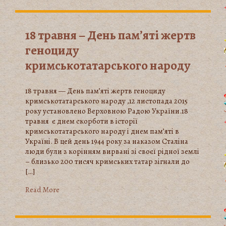
18 травня – День пам’яті жертв
геноциду
кримськотатарського народу
18 травня — День пам’яті жертв геноциду
кримськотатарського народу ,12 листопада 2015
року установлено Верховною Радою України.18
травня є днем скорботи в історії
кримськотатарського народу і днем пам’яті в
Україні. В цей день 1944 року за наказом Сталіна
люди були з корінням вирвані зі своєї рідної землі
– близько 200 тисяч кримських татар зігнали до
[…]
Read More