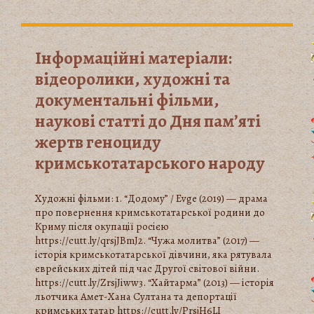
Інформаційні матеріали:
відеоролики, художні та
документальні фільми,
наукові статті до Дня пам’яті
жертв геноциду
кримськотатарського народу
Художні фільми: 1. “Додому” / Evge (2019) — драма
про повернення кримськотатарської родини до
Криму після окупації росією
https://cutt.ly/qrsjJBmJ2. “Чужа молитва” (2017) —
історія кримськотатарської дівчини, яка рятувала
єврейських дітей під час Другої світової війни.
https://cutt.ly/ZrsjJiww3. “Хайтарма” (2013) — історія
льотчика Амет-Хана Султана та депортації
кримських татар https://cutt.ly/PrsjH6LI