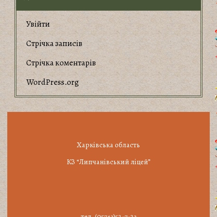
Увійти
Стрічка записів
Стрічка коментарів
WordPress.org
Харківська область
КЗ “Липчанівський ліцей”
тел. (05743)52-7-23