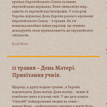
країнах Європейського Союзу та інших
європейських державах. Воно символізує мир,
єдність та європейську інтеграцію. У 2025 році
Україна відзначає День Європи разом із країнами
Європейського Союзу – 9 травня. На тлі
повномасштабної війни українці ще гучніше
декларують свою приналежність до європейської
спільноти.
Read More
11 травня – День Матері.
Привітання учнів.
Щороку, в другу неділю травня , в Україні
відзначають День матері.День матері – ніжне й
улюблене свято в усьому світі. У цю дату кажуть
“Спасибі” найдорожчим людям на землі –
мамам.Мама – найголовніша людина в житті будь-