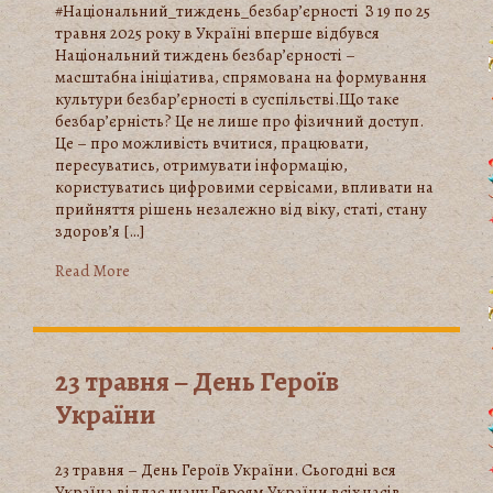
#Національний_тиждень_безбар’єрності З 19 по 25
травня 2025 року в Україні вперше відбувся
Національний тиждень безбар’єрності –
масштабна ініціатива, спрямована на формування
культури безбар’єрності в суспільстві.Що таке
безбар’єрність? Це не лише про фізичний доступ.
Це – про можливість вчитися, працювати,
пересуватись, отримувати інформацію,
користуватись цифровими сервісами, впливати на
прийняття рішень незалежно від віку, статі, стану
здоров’я […]
Read More
23 травня – День Героїв
України
23 травня – День Героїв України. Сьогодні вся
Україна віддає шану Героям України всіх часів.