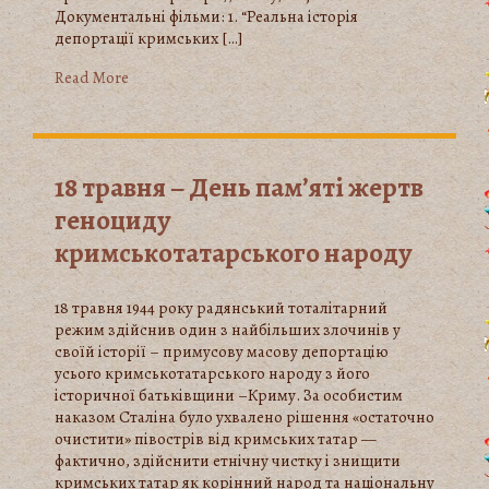
Документальні фільми: 1. “Реальна історія
депортації кримських […]
Read More
18 травня – День пам’яті жертв
геноциду
кримськотатарського народу
18 травня 1944 року радянський тоталітарний
режим здійснив один з найбільших злочинів у
своїй історії – примусову масову депортацію
усього кримськотатарського народу з його
історичної батьківщини –Криму. За особистим
наказом Сталіна було ухвалено рішення «остаточно
очистити» півострів від кримських татар —
фактично, здійснити етнічну чистку і знищити
кримських татар як корінний народ та національну