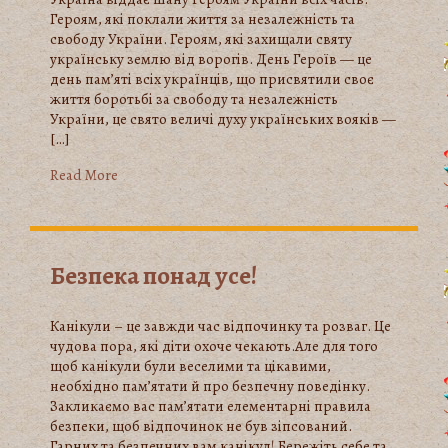
Героям, які поклали життя за незалежність та
свободу України. Героям, які захищали святу
українську землю від ворогів. День Героїв — це
день пам’яті всіх українців, що присвятили своє
життя боротьбі за свободу та незалежність
України, це свято величі духу українських вояків —
[…]
Read More
Безпека понад усе!
Канікули – це завжди час відпочинку та розваг. Це
чудова пора, які діти охоче чекають.Але для того
щоб канікули були веселими та цікавими,
необхідно пам’ятати й про безпечну поведінку.
Закликаємо вас пам’ятати елементарні правила
безпеки, щоб відпочинок не був зіпсований.
Гарних та безпечних вам канікул! Бережіть себе та