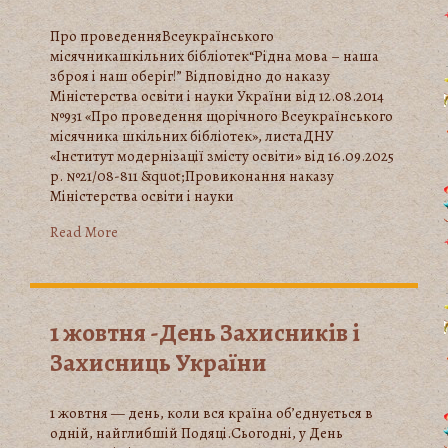
Про проведенняВсеукраїнського
місячникашкільних бібліотек“Рідна мова – наша
зброя і наш оберіг!” Відповідно до наказу
Міністерства освіти і науки України від 12.08.2014
№931 «Про проведення щорічного Всеукраїнського
місячника шкільних бібліотек», листаДНУ
«Інститут модернізації змісту освіти» від 16.09.2025
р. №21/08-811 &quot;Провиконання наказу
Міністерства освіти і науки
Read More
1 жовтня -День Захисників і
Захисниць України
1 жовтня — день, коли вся країна об’єднується в
одній, найглибшій Подяці.Сьогодні, у День