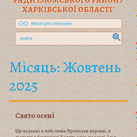
РАДИ ІЗЮМСЬКОГО РАЙОНУ
ХАРКІВСЬКОЇ ОБЛАСТІ"
Версія для слабозорих
Місяць:
Жовтень
2025
Свято осені
Ще недавно в небі синім Пролітали журавлі, А