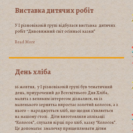
Виставка дитячих робіт
У І різновіковій групі відбулася виставка дитячих
робіт “Дивовижний світ осінньої казки”
Read More
День хліба
16 жовтня, у І різновіковій групі був тематичний
день, приурочений до Всесвітнього Дня Хліба,
малята з великим інтересом дізналися, як із
маленького зернятка виростає золотий колосок, а з
нього – народжується хліб, що щодня з’являється
на нашому столі. Діти виготовляли аплікації
“Колосок”, слухали вірші про хліб, казку “Колосок”.
Це допомагає змалечку прищеплювати дітям