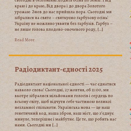
сьогодні в безгомінні Ходить осінь по землі. І від
краю і до краю, Від двора і до двора Золотого
урожаю Знов до нас прийшла пора. Сьогодні ми
зібралися на свято – святкуємо гарбузову осінь!
Україну не можливо уявити без гарбузів. Гарбуз –
не лише голова плодово-овочевого роду, […]
Read More
Радіодиктант-єдності 2025
Радіодиктант національної єдності — час єднатися
навколо слова! Сьогодні, 27 жовтня, об 11:00, ми
вкотре зібралися мільйонами голосів і сердець по
всьому світу, щоб відчути себе частиною великої
незламної спільноти. Українська мова — це наш
генетичний код, наша зброя, наш міст, що з’єднує
минуле, теперішнє і майбутнє. Це те, що робить нас
нами. Сьогодні ми […]