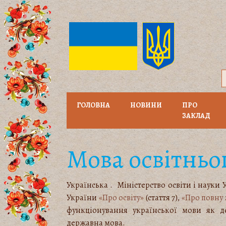
ГОЛОВНА
НОВИНИ
ПРО
ЗАКЛАД
Мова освітньо
Українська . Міністерство освіти і науки 
України
«Про освіту»
(стаття 7),
«Про повну 
функціонування української мови як де
державна мова.