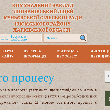
КОМУНАЛЬНИЙ ЗАКЛАД
"ЛИПЧАНІВСЬКИЙ ЛІЦЕЙ
КУНЬЄВСЬКОЇ СІЛЬСЬКОЇ РАДИ
ІЗЮМСЬКОГО РАЙОНУ
ХАРКІВСЬКОЇ ОБЛАСТІ"
Версія для
слабозорих
КАРТА
ПУБЛІЧНА
СТАТТЯ 30 ЗУ
ДИСТАНЦІ
САЙТУ
ІНФОРМАЦІЯ
ПРО ОСВІТУ
ПЕРІОД ВО
го процесу
України звертає увагу на те, що відповідно до Законів
загальну середню освіту»
(стаття 5), «Про забезпечення
ржавної» (стаття 21) мовою освітнього процесу є