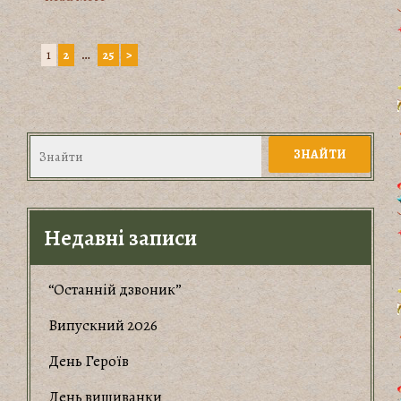
1
2
…
25
>
Недавні записи
“Останній дзвоник”
Випускний 2026
День Героїв
День вишиванки