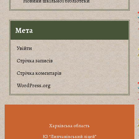
Новини шкільної бібліотеки
Мета
Увійти
Стрічка записів
Стрічка коментарів
WordPress.org
Харківська область
КЗ “Липчанівський ліцей”