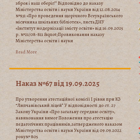
зброя і наш оберіг!” Відповідно до наказу
Міністерства освіти і науки України від 12.08.2014
№931 «Про проведення щорічного Всеукраїнського
місячника шкільних бібліотек», листаДНУ
«Інститут модернізації змісту освіти» від 16.09.2025
р. №21/08-811 &quot;Провиконання наказу
Міністерства освіти і науки
Read More
Наказ №67 від 19.09.2025
Про утворення атестаційної комісії І рівня при КЗ
“Липчанівський ліцей” У відповідності до ст. 27
Закону України «Про загальну середню освіту»,
навиконання вимог Положення про атестацію
педагогічних працівників,затвердженого наказом
Міністерства освіти і науки України від 09.09.2022
року№ 805