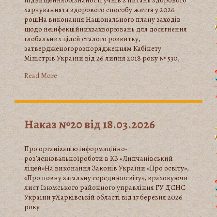
підвищенняобізнаності учнів з питань здорового
харчуваннята здорового способу життя у 2026
роціНа виконання Національного плану заходів
щодо неінфекційнихзахворювань для досягнення
глобальних цілей сталого розвитку,
затвердженогорозпорядженням Кабінету
Міністрів України від 26 липня 2018 року № 530,
Read More
Наказ №20 від 18.03.2026
Про організацію інформаційно-
роз’яснювальноїроботи в КЗ «Липчанівський
ліцей»На виконання Законів України «Про освіту»,
«Про повну загальну середнюосвіту», враховуючи
лист Ізюмського районного управління ГУ ДСНС
України уХарківській області від 17 березня 2026
року