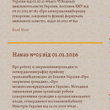
України від 02.10.12 №5403-VI Кодексу
цивільногозахисту України, постанов KMУ від
09.10.2013 № 787 «Про затвердженняПорядку
утворення, завдання та функції формувань
цивільного захисту», від30.10.2013 № 841
Read More
Наказ №05 від 01.01.2026
Про роботу зі зверненнямигромадян та
затвердженняграфіку прийому
громадянВідповідно до Законів України «Про
звернення громадян», «Про
місцевесамоврядування в Україні», Методики
оцінювання рівня організації роботи
іззверненнями громадян в органах виконавчої
влади, затвердженої постановоюКабінету
Міністрів України від 24.06.2009 №630…