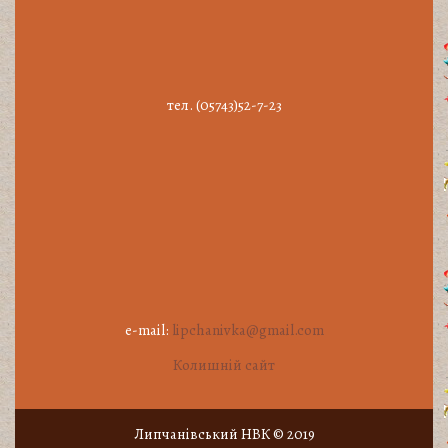
тел. (05743)52-7-23
e-mail:
lipchanivka@gmail.com
Колишній сайт
Липчанiвський НВК © 2019