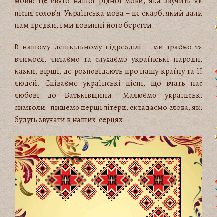
мови! Це свято нашої рідної мови, яка звучить як
пісня солов’я. Українська мова – це скарб, який дали
нам предки, і ми повинні його берегти.
В нашому дошкільному підрозділі – ми граємо та
вчимося, читаємо та слухаємо українські народні
казки, вірші, де розповідають про нашу країну та її
людей. Співаємо українські пісні, що вчать нас
любові до Батьківщини. Малюємо українські
символи, пишемо перші літери, складаємо слова, які
будуть звучати в наших серцях.